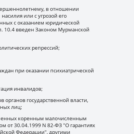
вершеннолетнему, в отношении
насилия или с угрозой его
анных с оказанием юридической
п. 10.4 введен Законом Мурманской
олитических репрессий;
аждан при оказании психиатрической
тация инвалидов;
в органов государственной власти,
ных лиц;
новленных коренным малочисленным
м от 30.04.1999 N 82-ФЗ "О гарантиях
йской Федерации", другими