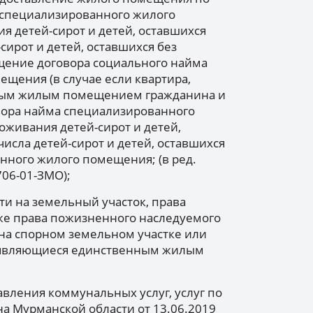
 специализированного жилого
 детей-сирот и детей, оставшихся
сирот и детей, оставшихся без
щение договора социального найма
щения (в случае если квартира,
нным жилым помещением гражданина и
вора найма специализированного
живания детей-сирот и детей,
числа детей-сирот и детей, оставшихся
нного жилого помещения; (в ред.
706-01-ЗМО);
ти на земельный участок, права
кже права пожизненного наследуемого
 на спорном земельном участке или
ь, являющиеся единственным жилым
авления коммунальных услуг, услуг по
а Мурманской области от 13.06.2019