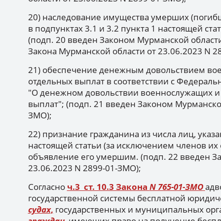
20) наследование имущества умерших (погибш
в подпунктах 3.1 и 3.2 пункта 1 настоящей ст
(подп. 20 введен Законом Мурманской области 
Закона Мурманской области от 23.06.2023 N 2
21) обеспечение денежным довольствием во
отдельных выплат в соответствии с Федеральн
"О денежном довольствии военнослужащих и
выплат"; (подп. 21 введен Законом Мурманской
ЗМО);
22) признание гражданина из числа лиц, указан
настоящей статьи (за исключением членов их 
объявление его умершим. (подп. 22 введен З
23.06.2023 N 2899-01-ЗМО);
Согласно
ч.3 ст. 10.3 Закона
N 765-01-ЗМО
адв
государственной системы бесплатной юриди
судах
,
государственных и муниципальных орг
граждан
, имеющих право на получение бесп