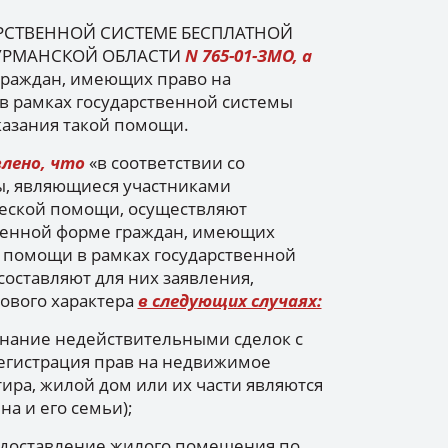
СТВЕННОЙ СИСТЕМЕ БЕСПЛАТНОЙ
УРМАНСКОЙ ОБЛАСТИ
N 765-01-ЗМО, а
граждан, имеющих право на
 рамках государственной системы
казания такой помощи.
влено, что
«в соответствии со
, являющиеся участниками
еской помощи, осуществляют
менной форме граждан, имеющих
 помощи в рамках государственной
оставляют для них заявления,
вового характера
в следующих случаях:
знание недействительными сделок с
егистрация прав на недвижимое
тира, жилой дом или их части являются
 и его семьи);
едоставление жилого помещения по