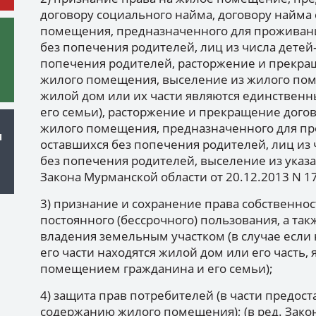
договору социального найма, договору найма
помещения, предназначенного для проживания
без попечения родителей, лиц из числа детей-
попечения родителей, расторжение и прекра
жилого помещения, выселение из жилого поме
жилой дом или их части являются единстве
его семьи), расторжение и прекращение дого
жилого помещения, предназначенного для про
н
оставшихся без попечения родителей, лиц из 
без попечения родителей, выселение из указа
Закона Мурманской области от 20.12.2013 N 1
3) признание и сохранение права собственнос
постоянного (бессрочного) пользования, а та
владения земельным участком (в случае если
его части находятся жилой дом или его част
помещением гражданина и его семьи);
4) защита прав потребителей (в части предост
содержанию жилого помещения); (в ред. Закон