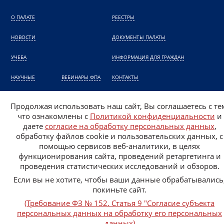
О ПАЛАТЕ
РЕЕСТРЫ
НОВОСТИ
ДОКУМЕНТЫ ПАЛАТЫ
УЧЕБА
ИНФОРМАЦИЯ ДЛЯ ГРАЖДАН
НАУЧНЫЕ
ВЕБИНАРЫ ФПА
КОНТАКТЫ
КОНФЕРЕНЦИИ ФПА
НАЗНАЧЕНИЕ АДВОКАТА
Продолжая использовать наш сайт, Вы соглашаетесь с те
что ознакомлены с
Политикой конфиденциальности
и
Политика конфиденциальности
даете
согласие на обработку персональных данных
,
Согласие на обработку персональных данных
обработку файлов cookie и пользовательских данных, с
помощью сервисов веб-аналитики, в целях
функционирования сайта, проведений ретаргетинга и
проведения статистических исследований и обзоров.
Если вы не хотите, чтобы ваши данные обрабатывались
покиньте сайт.
(Требование ФЗ № 152. Статья 9 "Согласие субъекта
©2026
персональных данных на обработку его персональных
данных)