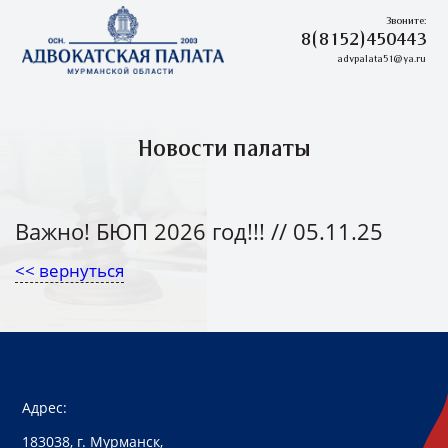
Звоните:
8(8152)450443
advpalata51@ya.ru
Новости палаты
Важно! БЮП 2026 год!!!
// 05.11.25
<< вернуться
Адрес:
183038, г. Мурманск,