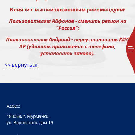
В связи с вышеизложенным рекомендуем:
Пользователям Айфонов - сменить регион на
"Россия";
Пользователям Андроид - переустановить КИС
АР (удалить приложение с телефона,
установить заново).
<< вернуться
Адрес:
183038, г. Мурманск,
ул. Воровского, дом 19