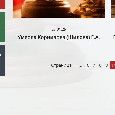
27.01.25
Умерла Корнилова (Шилова) Е.А.
н
Страница
.....
6
7
8
9
1