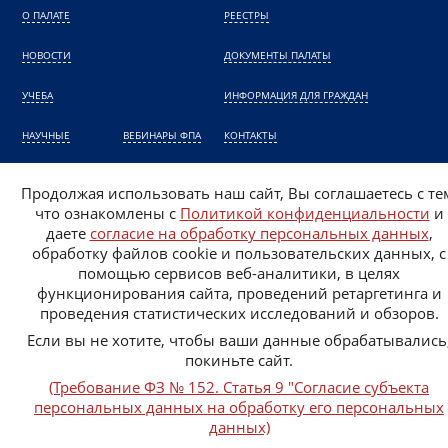
О ПАЛАТЕ
РЕЕСТРЫ
НОВОСТИ
ДОКУМЕНТЫ ПАЛАТЫ
УЧЕБА
ИНФОРМАЦИЯ ДЛЯ ГРАЖДАН
НАУЧНЫЕ
ВЕБИНАРЫ ФПА
КОНТАКТЫ
КОНФЕРЕНЦИИ ФПА
НАЗНАЧЕНИЕ АДВОКАТА
Продолжая использовать наш сайт, Вы соглашаетесь с те
что ознакомлены с
Политикой конфиденциальности
и
Политика конфиденциальности
даете
согласие на обработку персональных данных
,
Согласие на обработку персональных данных
обработку файлов cookie и пользовательских данных, с
помощью сервисов веб-аналитики, в целях
функционирования сайта, проведений ретаргетинга и
проведения статистических исследований и обзоров.
Если вы не хотите, чтобы ваши данные обрабатывались
покиньте сайт.
(Требование ФЗ № 152. Статья 9 "Согласие субъекта
©2026
персональных данных на обработку его персональных
данных)
Создание сайта – Старт Икс