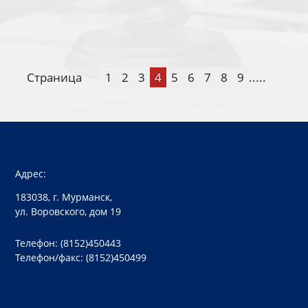
Страница
1
2
3
4
5
6
7
8
9
.....
Адрес:
183038, г. Мурманск,
ул. Воровского, дом 19
Телефон: (8152)450443
Телефон/факс: (8152)450499