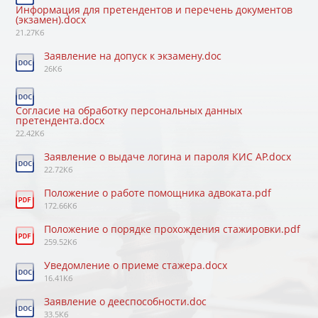
Информация для претендентов и перечень документов
(экзамен).docx
21.27Кб
Заявление на допуск к экзамену.doc
26Кб
Согласие на обработку персональных данных
претендента.docx
22.42Кб
Заявление о выдаче логина и пароля КИС АР.docx
22.72Кб
Положение о работе помощника адвоката.pdf
172.66Кб
Положение о порядке прохождения стажировки.pdf
259.52Кб
Уведомление о приеме стажера.docx
16.41Кб
Заявление о дееспособности.doc
33.5Кб